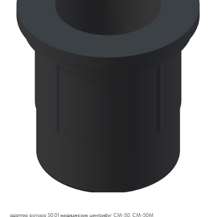
адаптер ротора 50.01 медицинских центрифуг СМ-50, СМ-50М