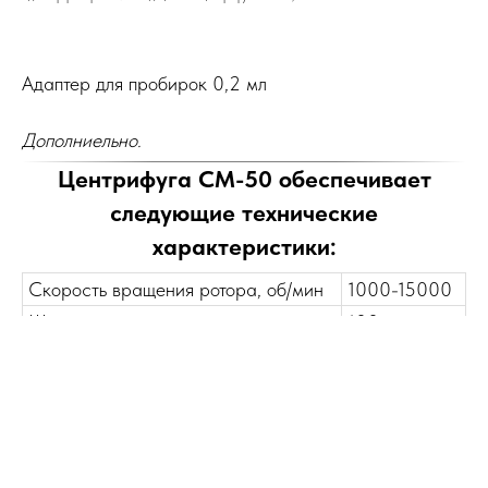
Адаптер для пробирок 0,2 мл
Дополниельно.
Центрифуга СМ-50 обеспечивает
следующие технические
характеристики:
Скорость вращения ротора, об/мин
1000-15000
Шаг установки скорости вращения,
100
об/мин
Максимальное относительное
15294
центробежное ускорение (RCF), g
Шаг установки, RCF
10
Установка таймера
от 5 сек. до
99 мин.